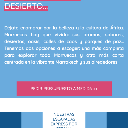
DESIERTO...
Déjate enamorar por la belleza y la cultura de África
.
Marruecos hay que vivirlo
: sus
aromas
,
sabores
,
desiertos
,
oasis
, calles de
caos
y parques de
paz
...
Tenemos
dos opciones a escoger
: una más completa
para explorar todo Marruecos y otra más corta
centrada en la vibrante Marrakech y sus alrededores.
PEDIR PRESUPUESTO A MEDIDA >>
NUESTRAS
ESCAPADAS
EXPRESS POR