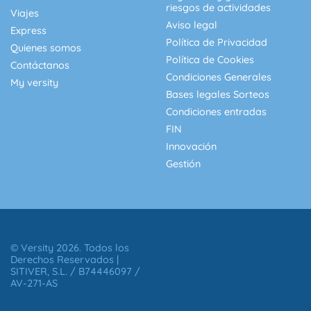
riesgos de actividades
Viajes
Aviso legal
Express
Política de Privacidad
Quienes somos
Política de Cookies
Contáctanos
Condiciones Generales
My versity
Bases legales Sorteos
Condiciones entradas
FIN
Innovación
Gestión
© Versity 2026. Todos los
Derechos Reservados |
SITIVER, S.L. / B74446097 /
AV-271-AS