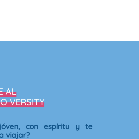
E AL
O VERSITY
jóven, con espíritu y te
a viajar?