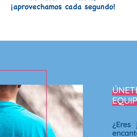
ÚNET
EQUIP
¿Eres 
encant