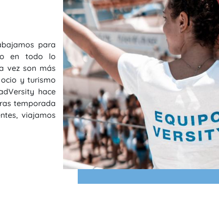
rabajamos para
do en todo lo
da vez son más
 ocio y turismo
adVersity hace
tras temporada
entes, viajamos