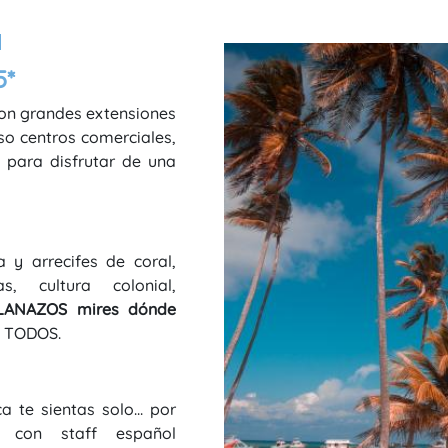
.
5*
 son grandes extensiones
uso centros comerciales,
 para disfrutar de una
 y arrecifes de coral,
s, cultura colonial,
LANAZOS mires dónde
e TODOS.
te sientas solo... por
s con staff español