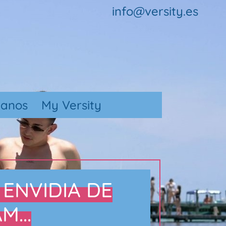
info@versity.es
tanos
My Versity
 ENVIDIA DE
...