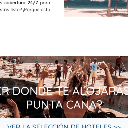
os
cobertura 24/7
para
Estás listo? ¡Porque esto
ER DONDE TE ALOJARÁS 
PUNTA CANA?
VER LA SELECCIÓN DE HOTELES >>