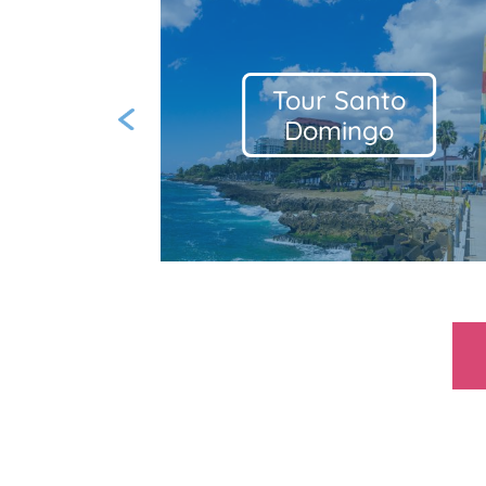
Isla Saona
& Boat
Previous
Party