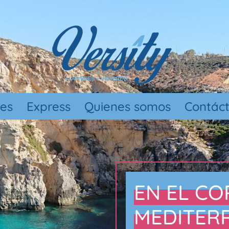
nes
Express
Quienes somos
Contác
EN EL C
MEDITERR