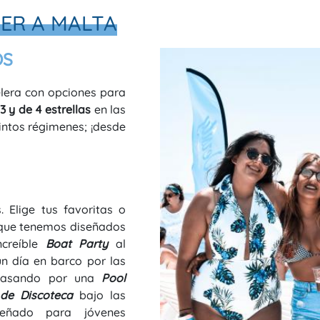
LER A MALTA
OS
lera con opciones para
3 y de 4 estrellas
en las
tintos régimenes; ¡desde
 Elige tus favoritas o
 que tenemos diseñados
ncreíble
Boat Party
al
n día en barco por las
pasando por una
Pool
de Discoteca
bajo las
iseñado para jóvenes