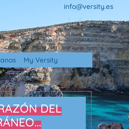
info@versity.es
tanos
My Versity
ORAZÓN DEL
ÁNEO...