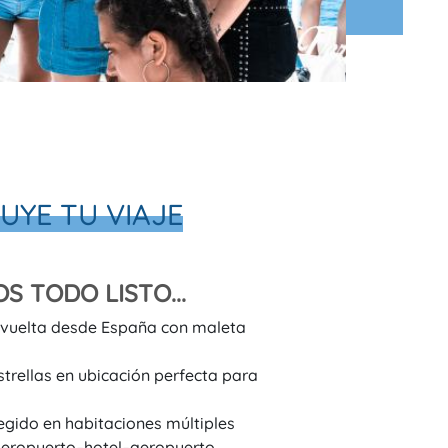
UYE TU VIAJE
S TODO LISTO...
 vuelta desde España con maleta
strellas en ubicación perfecta para
gido en habitaciones múltiples
aeropuerto–hotel–aeropuerto