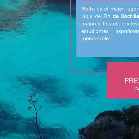
Malta
es el mejor lugar
viaje de
Fin de Bachill
mejores fiestas, enclav
estudiantes españoles
memorable
!
PRE