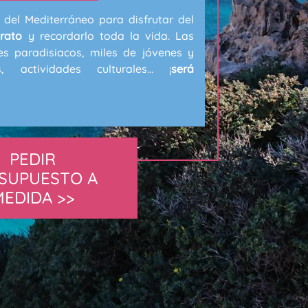
 del Mediterráneo para disfrutar del
erato
y recordarlo toda la vida. Las
es paradisiacos, miles de jóvenes y
, actividades culturales... ¡
será
PEDIR
SUPUESTO A
MEDIDA >>