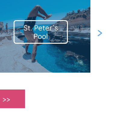
Blue
Lagoon &
Next
Comino
 >>