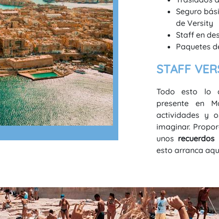
Seguro bási
de Versity
Staff en de
Paquetes de 
STAFF VE
Todo esto lo d
presente en M
actividades y 
imaginar. Prop
unos
recuerdos
esto arranca aquí