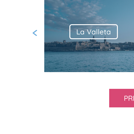
Mdina &
Rabat
Previous
PR